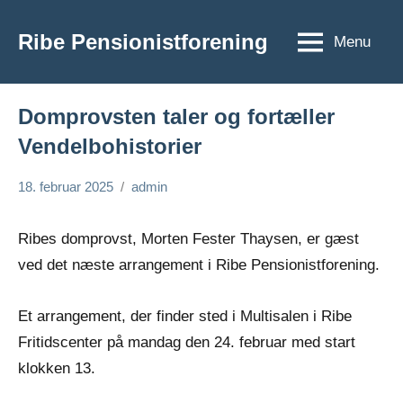
Videre
til
Ribe Pensionistforening
Menu
Ribe
indhold
Pensionistforening
Domprovsten taler og fortæller
Vendelbohistorier
18. februar 2025
admin
Ingen
Historier
kommentarer
fra
Ribes domprovst, Morten Fester Thaysen, er gæst
aktiviteter
ved det næste arrangement i Ribe Pensionistforening.
Et arrangement, der finder sted i Multisalen i Ribe
Fritidscenter på mandag den 24. februar med start
klokken 13.