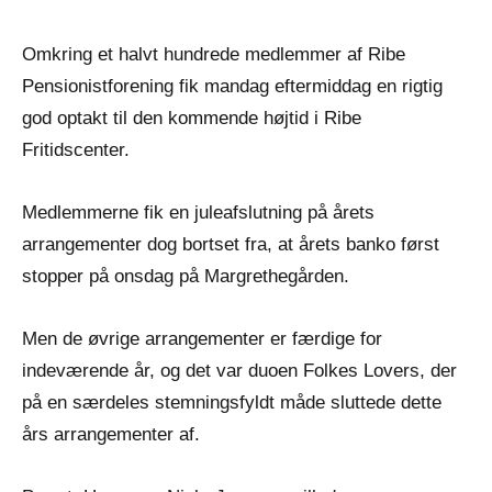
Ingen
Historier
kommentarer
fra
Omkring et halvt hundrede medlemmer af Ribe
aktiviteter
Pensionistforening fik mandag eftermiddag en rigtig
god optakt til den kommende højtid i Ribe
Fritidscenter.
Medlemmerne fik en juleafslutning på årets
arrangementer dog bortset fra, at årets banko først
stopper på onsdag på Margrethegården.
Men de øvrige arrangementer er færdige for
indeværende år, og det var duoen Folkes Lovers, der
på en særdeles stemningsfyldt måde sluttede dette
års arrangementer af.