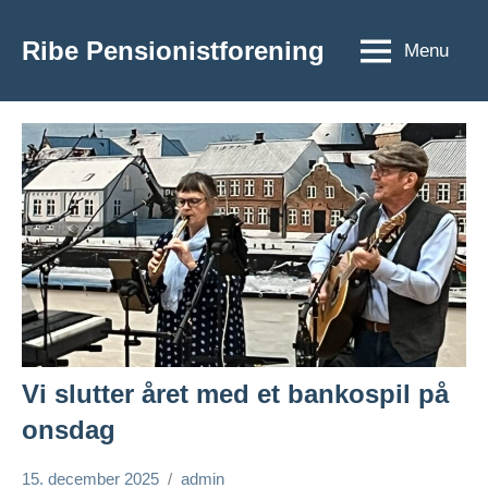
Videre
til
Ribe Pensionistforening
Menu
Ribe
indhold
Pensionistforening
Vi slutter året med et bankospil på
onsdag
15. december 2025
admin