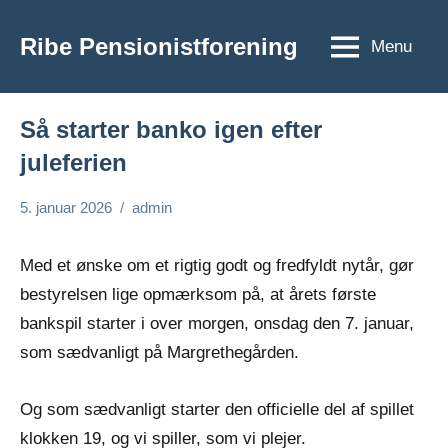
Videre
til
Ribe Pensionistforening
Menu
Ribe
indhold
Pensionistforening
Så starter banko igen efter
juleferien
5. januar 2026
admin
Ingen
Historier
kommentarer
fra
Med et ønske om et rigtig godt og fredfyldt nytår, gør
aktiviteter
bestyrelsen lige opmærksom på, at årets første
bankspil starter i over morgen, onsdag den 7. januar,
som sædvanligt på Margrethegården.
Og som sædvanligt starter den officielle del af spillet
klokken 19, og vi spiller, som vi plejer.