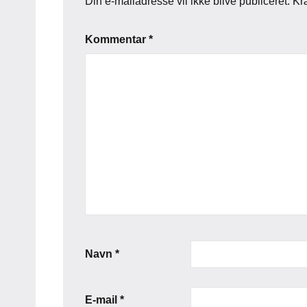
Din e-mailadresse vil ikke blive publiceret.
Kr
Kommentar
*
Navn
*
E-mail
*